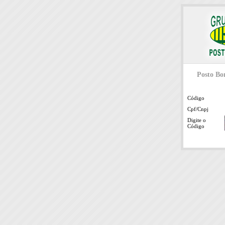
Posto Bor
Código
Cpf/Cnpj
Digite o
Código